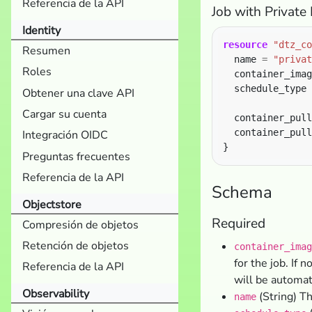
Referencia de la API
Job with Private
Identity
resource
"dtz_co
Resumen
  name 
=
"privat
Roles
  container_imag
  schedule_type 
Obtener una clave API
Cargar su cuenta
  container_pull
  container_pull
Integración OIDC
Preguntas frecuentes
Referencia de la API
Schema
Objectstore
Required
Compresión de objetos
Retención de objetos
container_imag
for the job. If n
Referencia de la API
will be automat
Observability
(String) Th
name