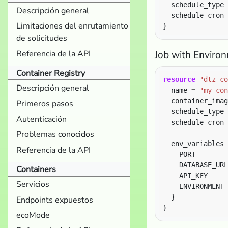
  schedule_type 
Descripción general
  schedule_cron 
Limitaciones del enrutamiento
de solicitudes
Referencia de la API
Job with Environ
Container Registry
resource
"dtz_co
Descripción general
  name 
=
"my-con
  container_imag
Primeros pasos
  schedule_type 
Autenticación
  schedule_cron 
Problemas conocidos
  env_variables 
Referencia de la API
    PORT        
    DATABASE_URL
Containers
    API_KEY     
Servicios
    ENVIRONMENT 
Endpoints expuestos
ecoMode