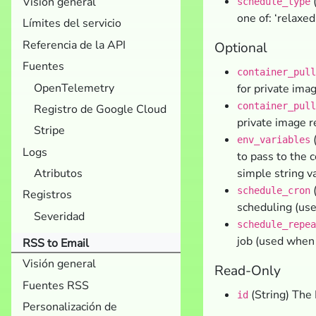
(
Visión general
schedule_type
one of: ‘relaxed’
Límites del servicio
Referencia de la API
Optional
Fuentes
container_pull
OpenTelemetry
for private imag
container_pull
Registro de Google Cloud
private image r
Stripe
(
env_variables
Logs
to pass to the c
simple string v
Atributos
(
schedule_cron
Registros
scheduling (u
Severidad
schedule_repea
job (used whe
RSS to Email
Visión general
Read-Only
Fuentes RSS
(String) The 
id
Personalización de