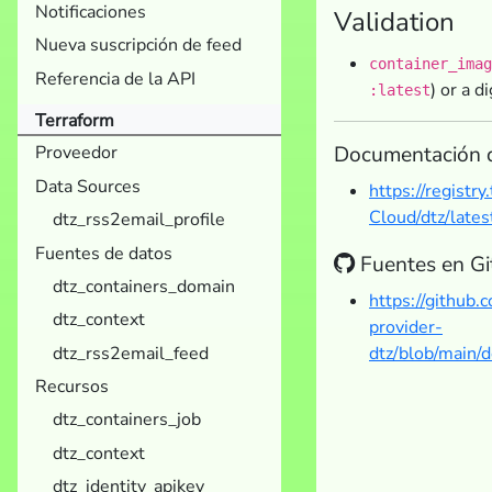
Notificaciones
Validation
Nueva suscripción de feed
container_imag
Referencia de la API
) or a d
:latest
Terraform
Documentación 
Proveedor
Data Sources
https://registr
Cloud/dtz/lates
dtz_rss2email_profile
Fuentes de datos
Fuentes en G
dtz_containers_domain
https://github
dtz_context
provider-
dtz_rss2email_feed
dtz/blob/main/
Recursos
dtz_containers_job
dtz_context
dtz_identity_apikey