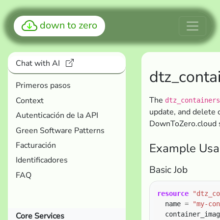
down to zero
Chat with AI
dtz_conta
Primeros pasos
The
Context
dtz_containers
update, and delete c
Autenticación de la API
DownToZero.cloud s
Green Software Patterns
Facturación
Example Usa
Identificadores
Basic Job
FAQ
resource
"dtz_co
  name 
=
"my-con
  container_imag
Core Services