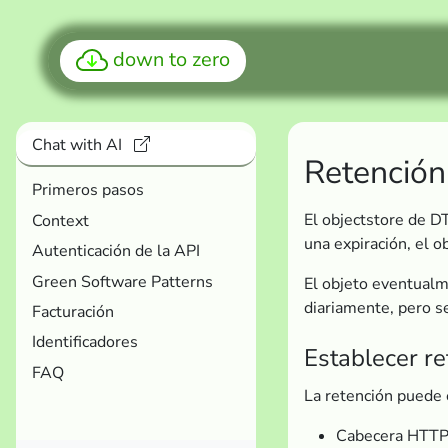
down to zero
Chat with AI
Retención
Primeros pasos
El objectstore de DT
Context
una expiración, el ob
Autenticación de la API
Green Software Patterns
El objeto eventualm
diariamente, pero s
Facturación
Identificadores
Establecer re
FAQ
La retención puede 
Cabecera HTT