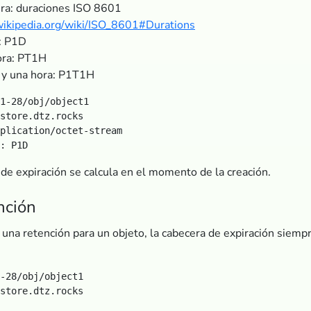
era: duraciones ISO 8601
.wikipedia.org/wiki/ISO_8601#Durations
a: P1D
ora: PT1H
a y una hora: P1T1H
1-28/obj/object1

store.dtz.rocks

plication/octet-stream

de expiración se calcula en el momento de la creación.
nción
o una retención para un objeto, la cabecera de expiración siem
-28/obj/object1

store.dtz.rocks
