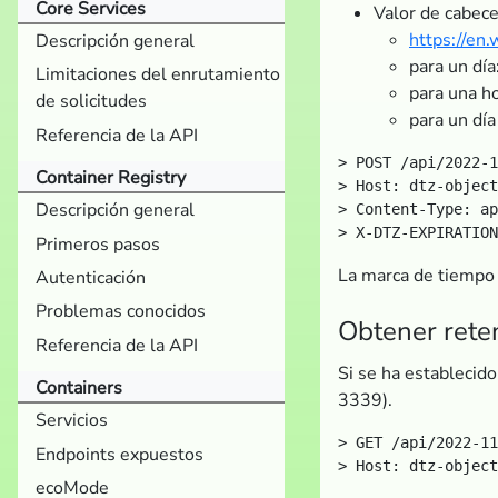
Core Services
Valor de cabec
https://en
Descripción general
para un dí
Limitaciones del enrutamiento
para una h
de solicitudes
para un dí
Referencia de la API
> POST /api/2022-1
Container Registry
> Host: dtz-object
Descripción general
> Content-Type: ap
Primeros pasos
La marca de tiempo 
Autenticación
Problemas conocidos
Obtener rete
Referencia de la API
Si se ha establecid
Containers
3339).
Servicios
> GET /api/2022-11
Endpoints expuestos
> Host: dtz-object
ecoMode