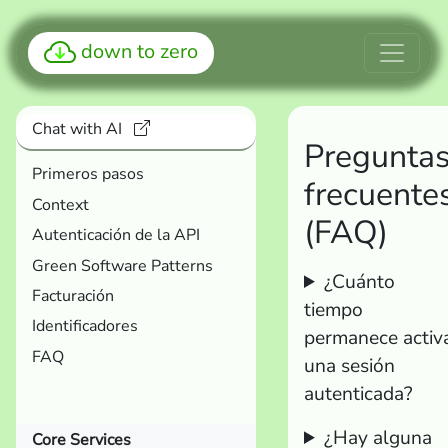
down to zero
Chat with AI
Pregunta
Primeros pasos
frecuente
Context
(FAQ)
Autenticación de la API
Green Software Patterns
¿Cuánto
Facturación
tiempo
Identificadores
permanece activ
FAQ
una sesión
autenticada?
¿Hay alguna
Core Services