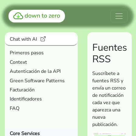
down to zero
Chat with AI
Fuentes
Primeros pasos
RSS
Context
Autenticación de la API
Suscríbete a
Green Software Patterns
fuentes RSS y
envía un correo
Facturación
de notificación
Identificadores
cada vez que
FAQ
aparezca una
nueva
publicación.
Core Services