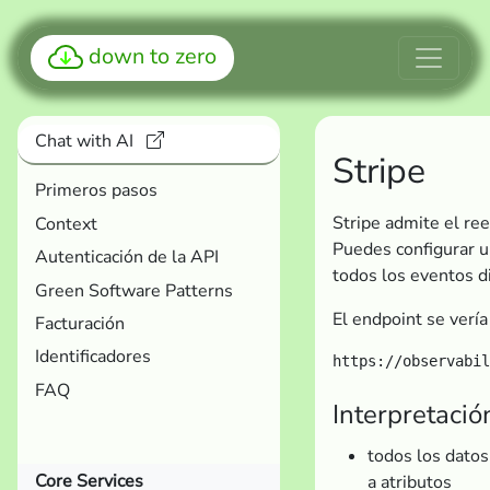
down to zero
Chat with AI
Stripe
Primeros pasos
Stripe admite el r
Context
Puedes configurar u
Autenticación de la API
todos los eventos d
Green Software Patterns
El endpoint se verí
Facturación
Identificadores
FAQ
Interpretació
todos los datos
Core Services
a atributos