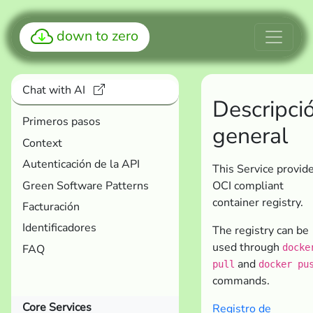
down to zero
Chat with AI
Descripci
Primeros pasos
general
Context
Autenticación de la API
This Service provid
Green Software Patterns
OCI compliant
container registry.
Facturación
Identificadores
The registry can be
used through
FAQ
docke
and
pull
docker pu
commands.
Core Services
Registro de