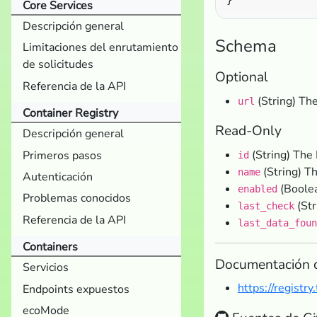
Core Services
Descripción general
Schema
Limitaciones del enrutamiento
de solicitudes
Optional
Referencia de la API
(String) The
url
Container Registry
Read-Only
Descripción general
(String) The 
Primeros pasos
id
(String) T
name
Autenticación
(Boolea
enabled
Problemas conocidos
(Str
last_check
Referencia de la API
last_data_foun
Containers
Documentación 
Servicios
https://registr
Endpoints expuestos
ecoMode