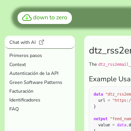
down to zero
Chat with AI
dtz_rss2e
Primeros pasos
The
Context
dtz_rss2email_
Autenticación de la API
Example Usa
Green Software Patterns
Facturación
data
"dtz_rss2em
Identificadores
  url 
=
"https:/
FAQ
output
"feed_nam
  value 
=
data