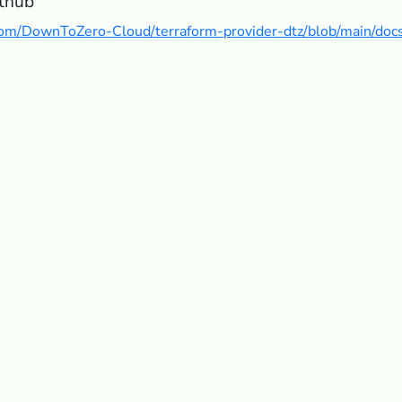
thub
.com/DownToZero-Cloud/terraform-provider-dtz/blob/main/doc