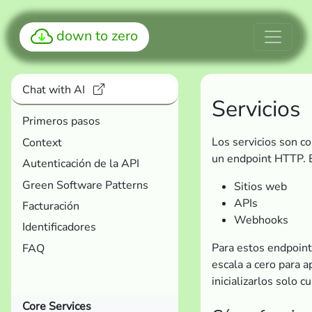
down to zero
Chat with AI
Servicios
Primeros pasos
Los servicios son c
Context
un endpoint HTTP. E
Autenticación de la API
Green Software Patterns
Sitios web
APIs
Facturación
Webhooks
Identificadores
Para estos endpoint
FAQ
escala a cero para a
inicializarlos solo c
Core Services