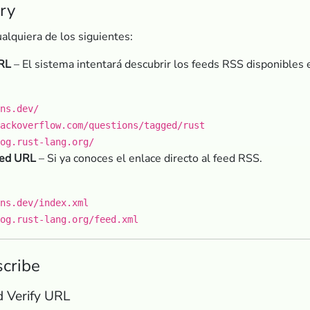
ry
alquiera de los siguientes:
RL
– El sistema intentará descubrir los feeds RSS disponibles e
ns.dev/
ackoverflow.com/questions/tagged/rust
og.rust-lang.org/
eed URL
– Si ya conoces el enlace directo al feed RSS.
ns.dev/index.xml
og.rust-lang.org/feed.xml
scribe
d Verify URL