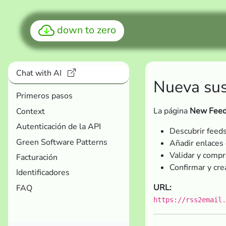
down to zero
Chat with AI
Nueva sus
Primeros pasos
La página
New Feed 
Context
Autenticación de la API
Descubrir feed
Green Software Patterns
Añadir enlaces 
Validar y compr
Facturación
Confirmar y cre
Identificadores
URL:
FAQ
https://rss2email.