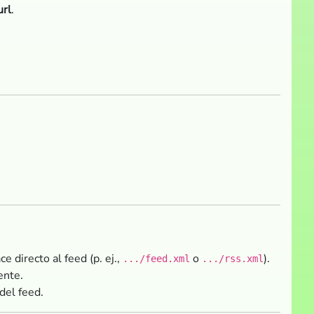
url
.
e directo al feed (p. ej.,
o
).
.../feed.xml
.../rss.xml
ente.
del feed.