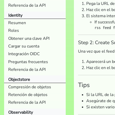
Pega la URL de 
Referencia de la API
Haz clic en el 
Identity
El sistema inten
If successf
Resumen
Roles
Obtener una clave API
Step 2: Create S
Cargar su cuenta
Una vez que el feed 
Integración OIDC
Aparecerá un 
Preguntas frecuentes
Haz clic en el 
Referencia de la API
Objectstore
Tips
Compresión de objetos
Si la URL de la 
Retención de objetos
Asegúrate de qu
Referencia de la API
Si existen vari
Observability