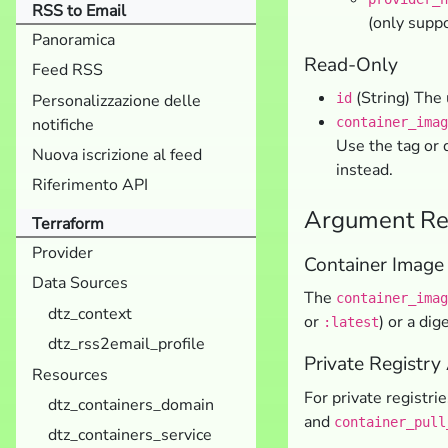
RSS to Email
(only suppo
Panoramica
Read-Only
Feed RSS
(String) The 
Personalizzazione delle
id
notifiche
container_imag
Use the tag or d
Nuova iscrizione al feed
instead.
Riferimento API
Argument Re
Terraform
Provider
Container Image 
Data Sources
The
container_imag
dtz_context
or
) or a dig
:latest
dtz_rss2email_profile
Private Registry
Resources
For private registri
dtz_containers_domain
and
container_pull
dtz_containers_service