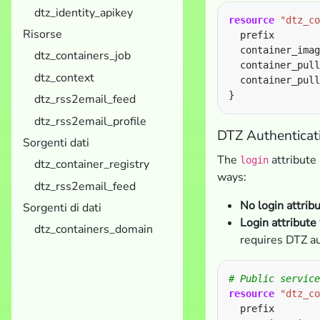
dtz_identity_apikey
resource
"dtz_co
Risorse
  prefix        
  container_imag
dtz_containers_job
  container_pull
dtz_context
  container_pull
dtz_rss2email_feed
dtz_rss2email_profile
DTZ Authenticati
Sorgenti dati
The
attribute
login
dtz_container_registry
ways:
dtz_rss2email_feed
No login attrib
Sorgenti di dati
Login attribute
dtz_containers_domain
requires DTZ au
resource
"dtz_co
  prefix        