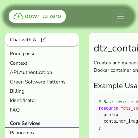
down to zero
Chat with AI
dtz_conta
Primi passi
Creates and manages
Context
Docker container o
API Authentication
Green Software Patterns
Example Usa
Billing
Identificatori
resource
"dtz_co
FAQ
  prefix        
  container_imag
Core Services
}
Panoramica