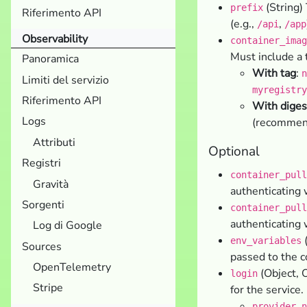
(String)
prefix
Riferimento API
(e.g.,
,
/api
/app
Observability
container_imag
Must include a t
Panoramica
With tag
:
n
Limiti del servizio
myregistry
Riferimento API
With diges
Logs
(recommend
Attributi
Optional
Registri
container_pull
Gravità
authenticating w
Sorgenti
container_pull
authenticating w
Log di Google
(
env_variables
Sources
passed to the c
OpenTelemetry
(Object, 
login
Stripe
for the service.
provider_n