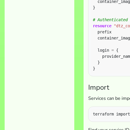
  container_imag
}
resource
"dtz_co
  prefix        
  container_imag
  login 
=
    provider_nam
Import
Services can be impo
Find your service ID