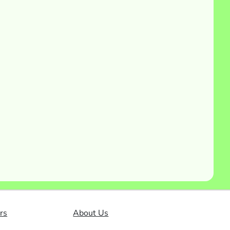
rs
About Us