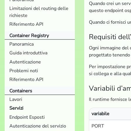
Quando crei un servi
Limitazioni del routing delle
questo endpoint ospi
richieste
Quando ci fornisci u
Riferimento API
Requisiti del
Container Registry
Panoramica
Ogni immagine del co
Guida introduttiva
progettato tenendo
Autenticazione
Per impostazione pre
Problemi noti
si collega e alla qual
Riferimento API
Variabili d’a
Containers
Lavori
Il runtime fornisce l
Servizi
variabile
Endpoint Esposti
PORT
Autenticazione del servizio