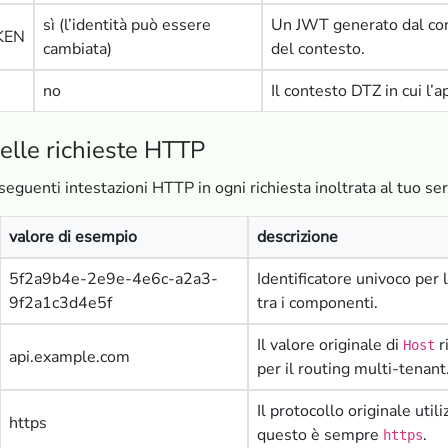
sì (l’identità può essere
Un JWT generato dal cont
KEN
cambiata)
del contesto.
no
Il contesto DTZ in cui l’
delle richieste HTTP
 seguenti intestazioni HTTP in ogni richiesta inoltrata al tuo ser
valore di esempio
descrizione
5f2a9b4e-2e9e-4e6c-a2a3-
Identificatore univoco per l
9f2a1c3d4e5f
tra i componenti.
Il valore originale di
r
Host
api.example.com
per il routing multi-tenant
Il protocollo originale util
https
questo è sempre
.
https