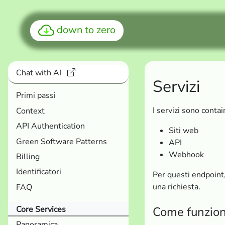
down to zero
Chat with AI
Servizi
Primi passi
I servizi sono conta
Context
API Authentication
Siti web
Green Software Patterns
API
Webhook
Billing
Identificatori
Per questi endpoint,
una richiesta.
FAQ
Come funzio
Core Services
Panoramica