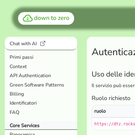
down to zero
Chat with AI
Autentica
Primi passi
Context
Uso delle ide
API Authentication
Green Software Patterns
Il servizio può esse
Billing
Ruolo richiesto
Identificatori
ruolo
FAQ
https://dtz.rock
Core Services
Panoramica