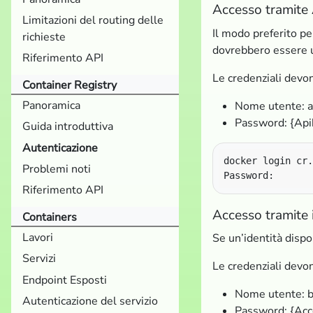
Accesso tramite
Limitazioni del routing delle
Il modo preferito pe
richieste
dovrebbero essere us
Riferimento API
Le credenziali dev
Container Registry
Panoramica
Nome utente: a
Password: {Apik
Guida introduttiva
Autenticazione
Problemi noti
Riferimento API
Accesso tramite 
Containers
Lavori
Se un’identità disp
Servizi
Le credenziali dev
Endpoint Esposti
Nome utente: b
Autenticazione del servizio
Password: {Acce