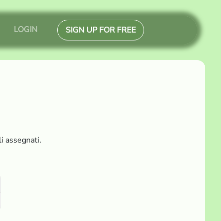
LOGIN
SIGN UP FOR FREE
li assegnati.