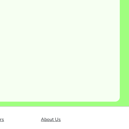
rs
About Us