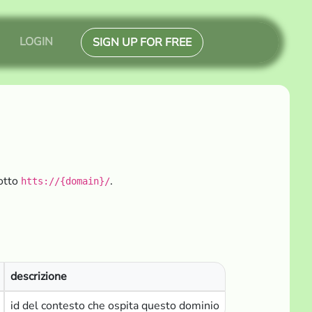
LOGIN
SIGN UP FOR FREE
sotto
.
htts://{domain}/
descrizione
id del contesto che ospita questo dominio