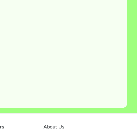
rs
About Us