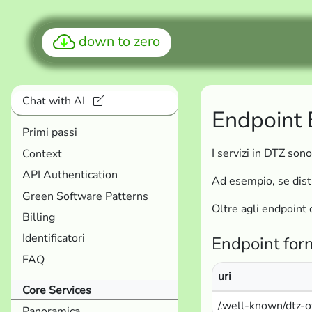
down to zero
Chat with AI
Endpoint 
Primi passi
I servizi in DTZ so
Context
API Authentication
Ad esempio, se distr
Green Software Patterns
Oltre agli endpoint 
Billing
Identificatori
Endpoint forn
FAQ
uri
Core Services
/.well-known/dtz-
Panoramica