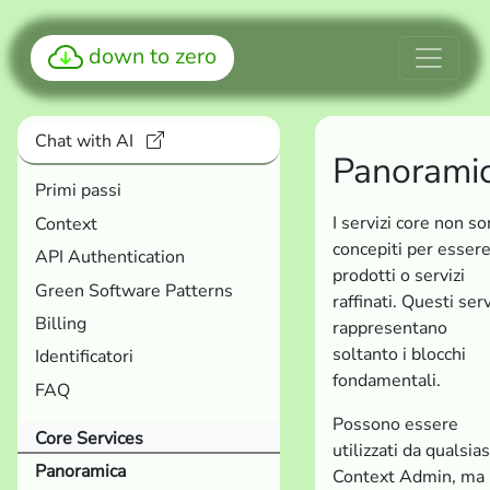
down to zero
Chat with AI
Panorami
Primi passi
I servizi core non s
Context
concepiti per esser
API Authentication
prodotti o servizi
Green Software Patterns
raffinati. Questi serv
Billing
rappresentano
soltanto i blocchi
Identificatori
fondamentali.
FAQ
Possono essere
Core Services
utilizzati da qualsias
Panoramica
Context Admin, ma