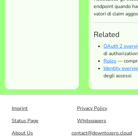
endpoint quando ha
valori di claim aggior
Related
OAuth 2 overv
di authorizatio
Roles
— compren
Identity overvi
degli accessi
Imprint
Privacy Policy
Status Page
Whitepapers
About Us
contact@downtozero.cloud