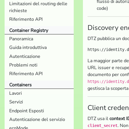
flusso di autor
Limitazioni del routing delle
code)
richieste
Riferimento API
Discovery en
Container Registry
DTZ pubblica un do
Panoramica
Guida introduttiva
Autenticazione
La maggior parte del
Problemi noti
URL issuer e recup
Riferimento API
documento per confi
https://identity.d
Containers
gestisca la scoperta
Lavori
Servizi
Client creden
Endpoint Esposti
DTZ usa il
context 
Autenticazione del servizio
. Non
client_secret
ecoMode