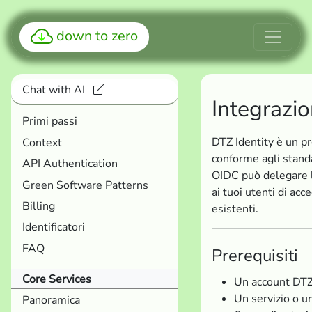
down to zero
Chat with AI
Integrazi
Primi passi
DTZ Identity è un p
Context
conforme agli standa
API Authentication
OIDC può delegare 
Green Software Patterns
ai tuoi utenti di ac
Billing
esistenti.
Identificatori
FAQ
Prerequisiti
Core Services
Un account DTZ
Un servizio o u
Panoramica