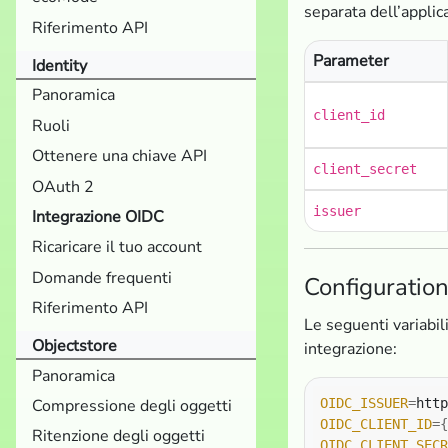
separata dell’applic
Riferimento API
Parameter
Identity
Panoramica
client_id
Ruoli
Ottenere una chiave API
client_secret
OAuth 2
issuer
Integrazione OIDC
Ricaricare il tuo account
Domande frequenti
Configuration
Riferimento API
Le seguenti variabi
Objectstore
integrazione:
Panoramica
Compressione degli oggetti
OIDC_ISSUER
=
OIDC_CLIENT_ID
={
Ritenzione degli oggetti
OIDC_CLIENT_SECR