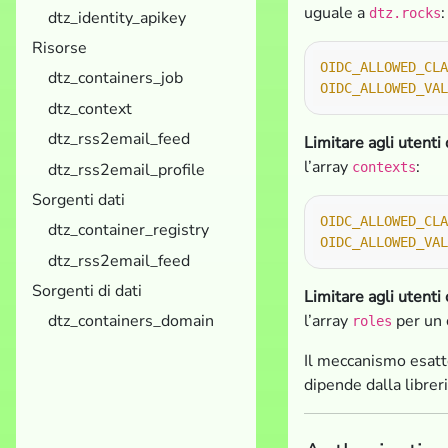
uguale a
:
dtz.rocks
dtz_identity_apikey
Risorse
OIDC_ALLOWED_CLA
dtz_containers_job
OIDC_ALLOWED_VAL
dtz_context
dtz_rss2email_feed
Limitare agli utenti
l’array
:
dtz_rss2email_profile
contexts
Sorgenti dati
OIDC_ALLOWED_CLA
dtz_container_registry
OIDC_ALLOWED_VAL
dtz_rss2email_feed
Sorgenti di dati
Limitare agli utenti
l’array
per un 
dtz_containers_domain
roles
Il meccanismo esatto
dipende dalla librer