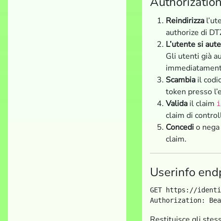
Authorizatio
Reindirizza
l’ut
authorize di DTZ
L’utente si aute
Gli utenti già a
immediatament
Scambia
il codi
token presso l’
Valida
il claim
i
claim di control
Concedi
o nega 
claim.
Userinfo end
GET https://identi
Restituisce gli stes