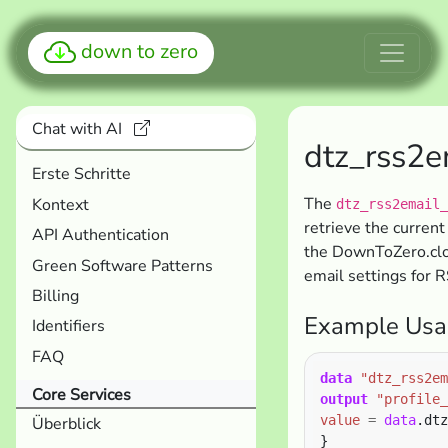
down to zero
Chat with AI
dtz_rss2e
Erste Schritte
The
Kontext
dtz_rss2email_
retrieve the curren
API Authentication
the DownToZero.clou
Green Software Patterns
email settings for R
Billing
Example Usa
Identifiers
FAQ
data
"dtz_rss2em
Core Services
output
"profile_
value
=
data
Überblick