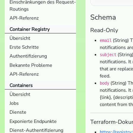
Einschränkungen des Request-
Routings
Schema
API-Referenz
Container Registry
Read-Only
Übersicht
(String) 
email
Erste Schritte
notifications ar
(String
subject
Authentifizierung
notifications. I
Bekannte Probleme
that are replac
API-Referenz
feed.
(String) T
body
Containers
notifications. I
Übersicht
{link}, {descrip
Jobs
content from t
Dienste
Exponierte Endpunkte
Terraform-Doku
Dienst-Authentifizierung
https://registr