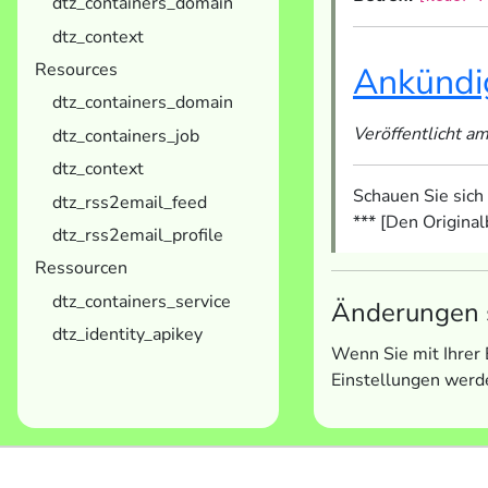
dtz_containers_domain
dtz_context
Resources
Ankündi
dtz_containers_domain
Veröffentlicht 
dtz_containers_job
dtz_context
Schauen Sie sich
dtz_rss2email_feed
*** [Den Original
dtz_rss2email_profile
Ressourcen
dtz_containers_service
Änderungen 
dtz_identity_apikey
Wenn Sie mit Ihrer 
Einstellungen werde