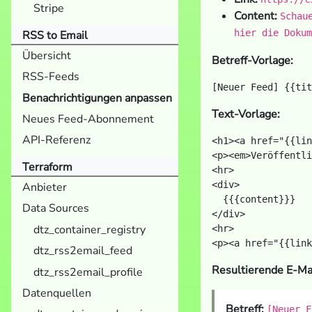
Stripe
Content:
Schau
hier die Dokum
RSS to Email
Übersicht
Betreff-Vorlage:
RSS-Feeds
Benachrichtigungen anpassen
Text-Vorlage:
Neues Feed-Abonnement
API-Referenz
<h1><a href="{{lin
<p><em>Veröffentli
Terraform
<hr>

<div>

Anbieter
  {{{content}}}

Data Sources
</div>

dtz_container_registry
<hr>

dtz_rss2email_feed
Resultierende E-Mai
dtz_rss2email_profile
Datenquellen
Betreff:
[Neuer F