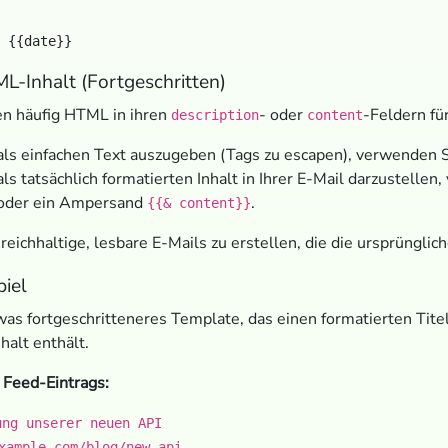
-Inhalt (Fortgeschritten)
n häufig HTML in ihren
- oder
-Feldern fü
description
content
s einfachen Text auszugeben (Tags zu escapen), verwenden 
 tatsächlich formatierten Inhalt in Ihrer E-Mail darzustelle
oder ein Ampersand
.
{{& content}}
 reichhaltige, lesbare E-Mails zu erstellen, die die ursprüngli
iel
was fortgeschritteneres Template, das einen formatierten Titel
alt enthält.
 Feed-Eintrags:
ung unserer neuen API
xample.com/blog/new-api