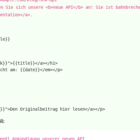
en Sie sich unsere <b>neue API</b> an! Sie ist bahnbrech
entation</a>.
k}}">{{title}}</a></h1>

cht am: {{date}}</em></p>

l:
eed] Ankündigung unserer neuen API