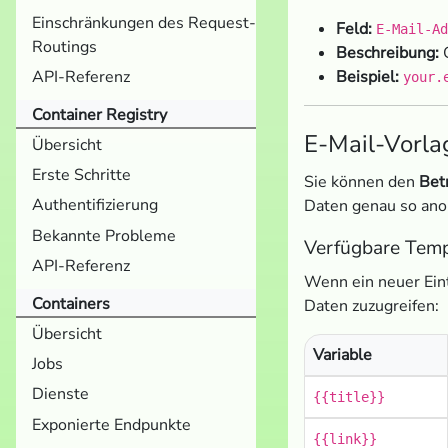
Einschränkungen des Request-
Feld:
E-Mail-Ad
Routings
Beschreibung:
G
API-Referenz
Beispiel:
your.
Container Registry
E-Mail-Vorla
Übersicht
Erste Schritte
Sie können den
Bet
Authentifizierung
Daten genau so ano
Bekannte Probleme
Verfügbare Temp
API-Referenz
Wenn ein neuer Eint
Containers
Daten zuzugreifen:
Übersicht
Variable
Jobs
Dienste
{{title}}
Exponierte Endpunkte
{{link}}