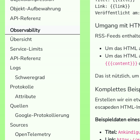
Link: {{link}}

Objekt-Aufbewahrung
API-Referenz
Umgang mit HTML
Observability
RSS-Feeds enthalte
Übersicht
Um das HTML al
Service-Limits
Um das HTML als
API-Referenz
{{{content}}}
Logs
Das ist nützlich, um
Schweregrad
Protokolle
Komplettes Beisp
Attribute
Erstellen wir ein et
Quellen
escapeden HTML-Inh
Google-Protokollierung
Beispieldaten eines
Sources
Titel:
Ankündig
OpenTelemetry
Link:
https://e