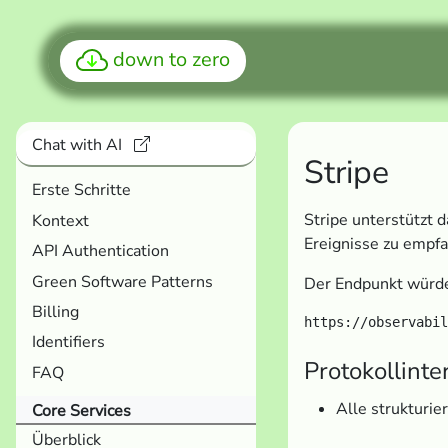
down to zero
Chat with AI
Stripe
Erste Schritte
Stripe unterstützt
Kontext
Ereignisse zu empf
API Authentication
Green Software Patterns
Der Endpunkt würde
Billing
Identifiers
Protokollinte
FAQ
Alle strukturie
Core Services
Überblick