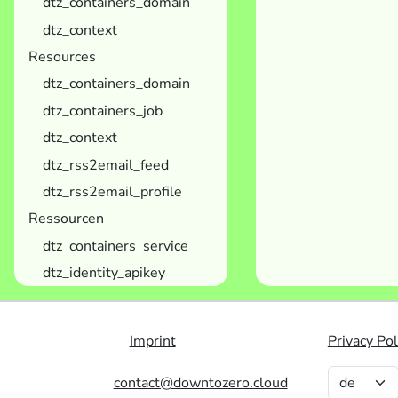
dtz_containers_domain
dtz_context
Resources
dtz_containers_domain
dtz_containers_job
dtz_context
dtz_rss2email_feed
dtz_rss2email_profile
Ressourcen
dtz_containers_service
dtz_identity_apikey
Imprint
Privacy Pol
contact@downtozero.cloud