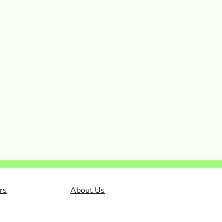
rs
About Us