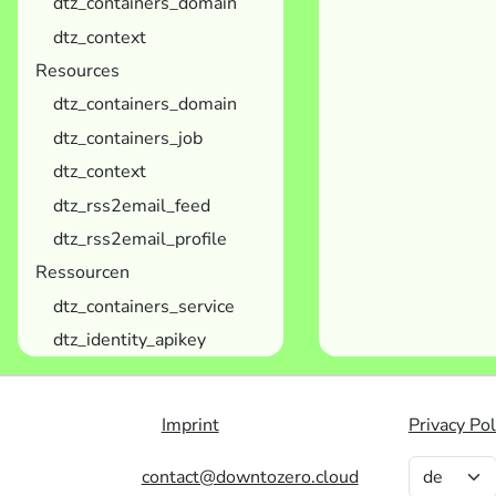
dtz_containers_domain
dtz_context
Resources
dtz_containers_domain
dtz_containers_job
dtz_context
dtz_rss2email_feed
dtz_rss2email_profile
Ressourcen
dtz_containers_service
dtz_identity_apikey
Imprint
Privacy Pol
contact@downtozero.cloud