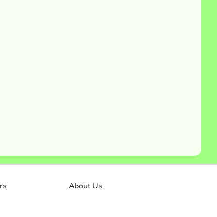
rs
About Us