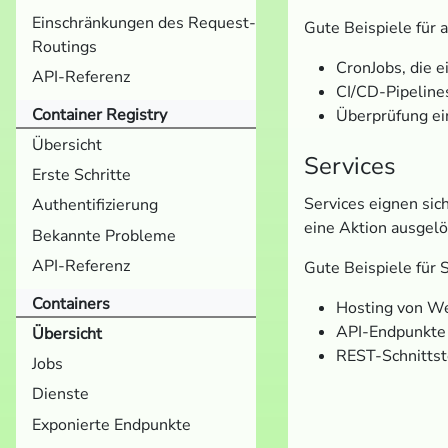
Einschränkungen des Request-
Gute Beispiele für 
Routings
CronJobs, die e
API-Referenz
CI/CD-Pipelines
Container Registry
Überprüfung ei
Übersicht
Services
Erste Schritte
Services eignen si
Authentifizierung
eine Aktion ausgelö
Bekannte Probleme
API-Referenz
Gute Beispiele für S
Containers
Hosting von W
API-Endpunkte
Übersicht
REST-Schnittst
Jobs
Dienste
Exponierte Endpunkte