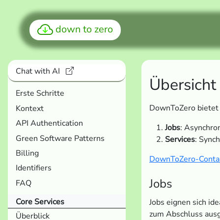
down to zero
Chat with AI
Übersicht
Erste Schritte
DownToZero bietet d
Kontext
API Authentication
Jobs
: Asynchro
Green Software Patterns
Services
: Sync
Billing
DownToZero-Conta
Identifiers
Jobs
FAQ
Core Services
Jobs eignen sich id
zum Abschluss ausg
Überblick