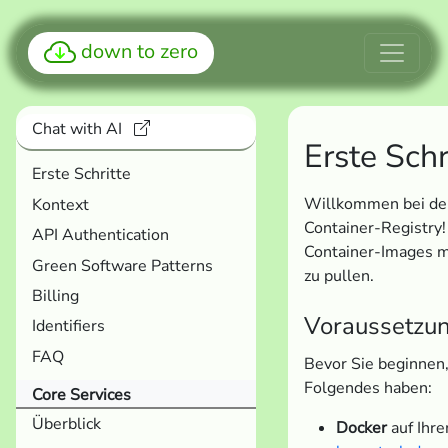
down to zero
Chat with AI
Erste Schr
Erste Schritte
Willkommen bei de
Kontext
Container-Registry! 
API Authentication
Container-Images m
Green Software Patterns
zu pullen.
Billing
Voraussetzu
Identifiers
FAQ
Bevor Sie beginnen, 
Folgendes haben:
Core Services
Überblick
Docker
auf Ihre