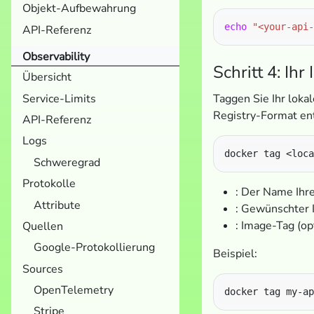
Objekt-Aufbewahrung
echo
"<your-api-
API-Referenz
Observability
Schritt 4: Ih
Übersicht
Service-Limits
Taggen Sie Ihr loka
Registry-Format ent
API-Referenz
Logs
Schweregrad
Protokolle
: Der Name Ihr
Attribute
: Gewünschter
: Image-Tag (op
Quellen
Google-Protokollierung
Beispiel:
Sources
OpenTelemetry
Stripe