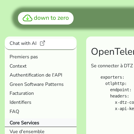
down to zero
Chat with AI
OpenTele
Premiers pas
Se connecter à DTZ 
Context
Authentification de l'API
    exporters:

Green Software Patterns
      otlphttp:

        endpoint: 
Facturation
        headers:

Identifiers
          x-dtz-co
FAQ
Core Services
Vue d'ensemble