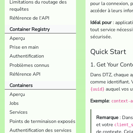
Limitations du routage des
pour la connexion, 
requêtes
accéder à leurs info
Référence de l'API
Idéal pour
: applica
Container Registry
tout service nécessi
sécurisée.
Aperçu
Prise en main
Quick Start
Authentification
1. Get Your Cont
Problèmes connus
Référence API
Dans DTZ, chaque ap
comme identifiant. 
Containers
auquel vos ut
{uuid}
Aperçu
Exemple
:
context-a
Jobs
Services
Remarque
: Dans
Points de terminaison exposés
et votre
client_
Authentification des services
de contexte. Cela