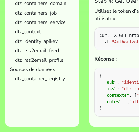
Step 4: Get User
dtz_containers_domain
Utilisez le token d’
dtz_containers_job
utilisateur :
dtz_containers_service
dtz_context
curl -X GET http
dtz_identity_apikey
  -H 
"Authorizat
dtz_rss2email_feed
Réponse :
dtz_rss2email_profile
Sources de données
dtz_container_registry
"sub"
: 
"identi
"iss"
: 
"dtz.ro
"contexts"
: [
"
"roles"
: [
"htt