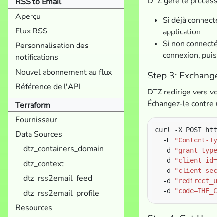
DTZ gère le processu
RSS to Email
Aperçu
Si déjà connect
Flux RSS
application
Si non connecté
Personnalisation des
connexion, puis
notifications
Nouvel abonnement au flux
Step 3: Exchang
Référence de l'API
DTZ redirige vers vo
Échangez-le contre 
Terraform
Fournisseur
curl -X POST htt
Data Sources
  -H 
"Content-Ty
dtz_containers_domain
  -d 
"grant_type
  -d 
"client_id=
dtz_context
  -d 
"client_sec
dtz_rss2email_feed
  -d 
"redirect_u
  -d 
"code=THE_C
dtz_rss2email_profile
Resources