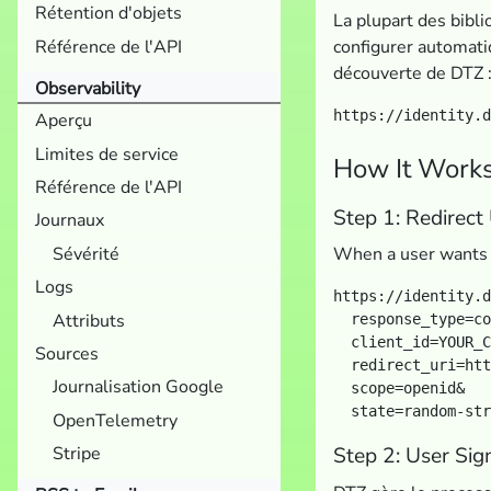
Rétention d'objets
La plupart des bib
Référence de l'API
configurer automati
découverte de DTZ 
Observability
Aperçu
Limites de service
How It Work
Référence de l'API
Step 1: Redirect
Journaux
Sévérité
When a user wants t
Logs
https://identity.d
Attributs
  response_type=co
  client_id=YOUR_C
Sources
  redirect_uri=htt
Journalisation Google
  scope=openid&

OpenTelemetry
Stripe
Step 2: User Sig