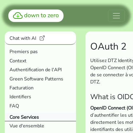
down to zero
Chat with AI
OAuth 2
Premiers pas
Utilisez DTZ Identi
Context
OpenID Connect (OID
Authentification de l'API
de se connecter à v
Green Software Patterns
DTZ.
Facturation
What is OID
Identifiers
FAQ
OpenID Connect (O
d’authentifier les u
Core Services
directement les mot
Vue d'ensemble
identifiants des uti