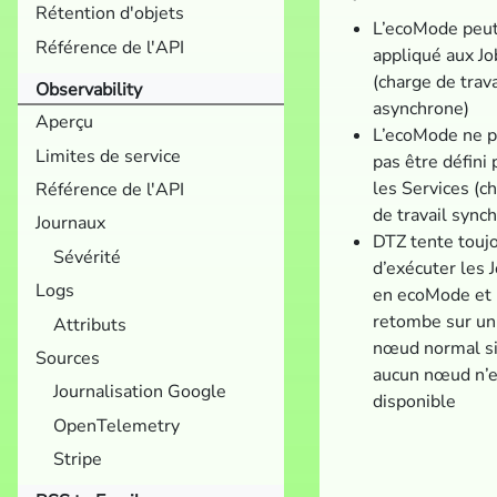
Rétention d'objets
L’ecoMode peut
Référence de l'API
appliqué aux Jo
(charge de trava
Observability
asynchrone)
Aperçu
L’ecoMode ne p
Limites de service
pas être défini 
les Services (c
Référence de l'API
de travail sync
Journaux
DTZ tente touj
Sévérité
d’exécuter les 
Logs
en ecoMode et
retombe sur un
Attributs
nœud normal s
Sources
aucun nœud n’e
Journalisation Google
disponible
OpenTelemetry
Stripe