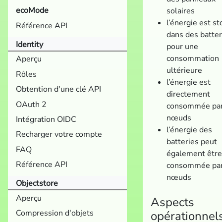
ecoMode
solaires
l’énergie est s
Référence API
dans des batter
Identity
pour une
consommation
Aperçu
ultérieure
Rôles
l’énergie est
Obtention d'une clé API
directement
OAuth 2
consommée par
nœuds
Intégration OIDC
l’énergie des
Recharger votre compte
batteries peut
FAQ
également être
Référence API
consommée par
nœuds
Objectstore
Aperçu
Aspects
Compression d'objets
opérationnel