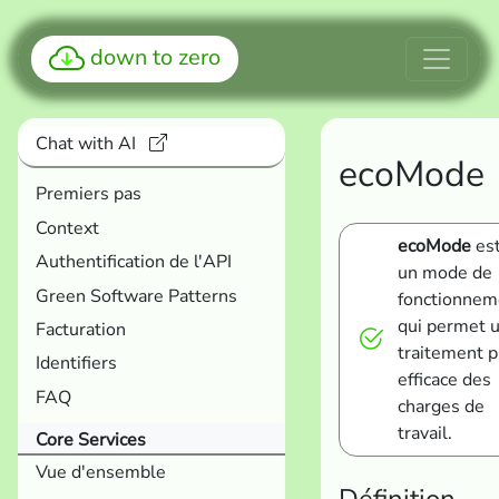
down to zero
Chat with AI
ecoMode
Premiers pas
Context
ecoMode
es
Authentification de l'API
un mode de
Green Software Patterns
fonctionnem
qui permet 
Facturation
traitement p
Identifiers
efficace des
FAQ
charges de
travail.
Core Services
Vue d'ensemble