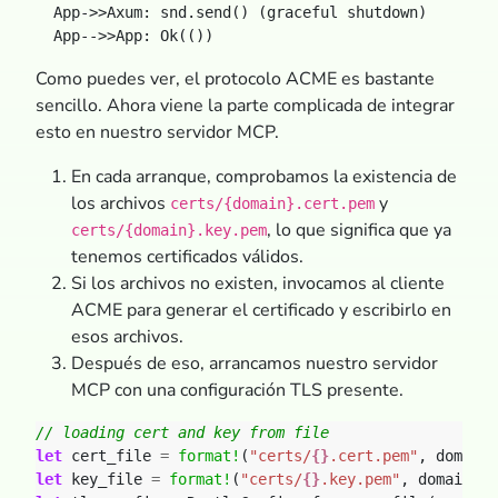
  App->>Axum: snd.send() (graceful shutdown)

Como puedes ver, el protocolo ACME es bastante
sencillo. Ahora viene la parte complicada de integrar
esto en nuestro servidor MCP.
En cada arranque, comprobamos la existencia de
los archivos
y
certs/{domain}.cert.pem
, lo que significa que ya
certs/{domain}.key.pem
tenemos certificados válidos.
Si los archivos no existen, invocamos al cliente
ACME para generar el certificado y escribirlo en
esos archivos.
Después de eso, arrancamos nuestro servidor
MCP con una configuración TLS presente.
let
cert_file
=
format!
(
"certs/
{}
.cert.pem"
,
domain)
let
key_file
=
format!
(
"certs/
{}
.key.pem"
,
domain);