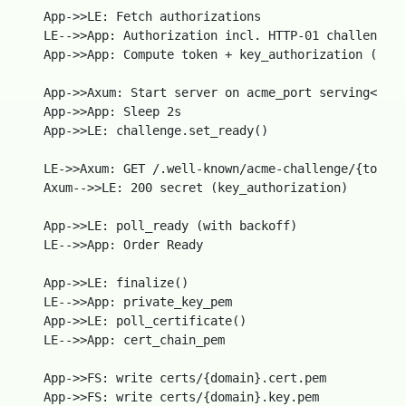
  App->>LE: Fetch authorizations

  LE-->>App: Authorization incl. HTTP-01 challenge

  App->>App: Compute token + key_authorization (secr
  App->>Axum: Start server on acme_port serving<br/>
  App->>App: Sleep 2s

  App->>LE: challenge.set_ready()

  LE->>Axum: GET /.well-known/acme-challenge/{token}

  Axum-->>LE: 200 secret (key_authorization)

  App->>LE: poll_ready (with backoff)

  LE-->>App: Order Ready

  App->>LE: finalize()

  LE-->>App: private_key_pem

  App->>LE: poll_certificate()

  LE-->>App: cert_chain_pem

  App->>FS: write certs/{domain}.cert.pem

  App->>FS: write certs/{domain}.key.pem
