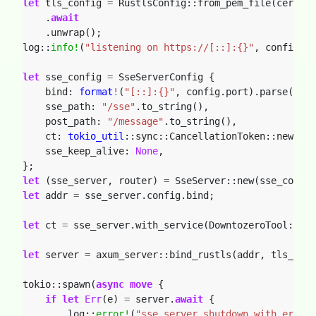
let
tls_config
=
RustlsConfig::from_pem_file(cert_fi
.
await
.unwrap();
log::
info!
(
"listening on https://[::]:{}"
,
config.po
let
sse_config
=
SseServerConfig
{
bind: 
format
!
(
"[::]:{}"
,
config.port).parse().un
sse_path: 
"/sse"
.to_string(),
post_path: 
"/message"
.to_string(),
ct: 
tokio_util
::sync::CancellationToken::new(),
sse_keep_alive: 
None
,
};
let
(sse_server,
router)
=
SseServer::new(sse_config
let
addr
=
sse_server.config.bind;
let
ct
=
sse_server.with_service(DowntozeroTool::new
let
server
=
axum_server::bind_rustls(addr,
tls_conf
tokio::spawn(
async
move
{
if
let
Err
(e)
=
server.
await
{
log::
error!
(
"sse server shutdown with error,