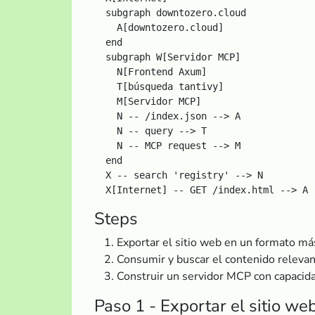
  subgraph downtozero.cloud

    A[downtozero.cloud]

  end

  subgraph W[Servidor MCP]

    N[Frontend Axum]

    T[búsqueda tantivy]

    M[Servidor MCP]

    N -- /index.json --> A

    N -- query --> T

    N -- MCP request --> M

  end

  X -- search 'registry' --> N

Steps
Exportar el sitio web en un formato má
Consumir y buscar el contenido releva
Construir un servidor MCP con capaci
Paso 1 - Exportar el sitio we