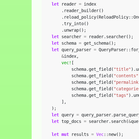
let
reader
=
index
.reader_builder()
.reload_policy(ReloadPolicy::On
.try_into()
.unwrap();
let
searcher
=
reader.searcher();
let
schema
=
get_schema();
let
query_parser
=
QueryParser::for
&
index,
vec!
[
schema.get_field(
"title"
).u
schema.get_field(
"contents"
schema.get_field(
"permalink
schema.get_field(
"categorie
schema.get_field(
"tags"
).un
],
);
let
query
=
query_parser.parse_quer
let
top_docs
=
searcher.search(
&
que
let
mut
results
=
Vec
::new();