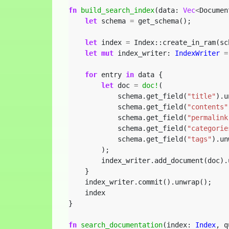
fn
build_search_index
(data: 
Vec
<
Documen
let
schema
=
get_schema();
let
index
=
Index::create_in_ram(sc
let
mut
index_writer: 
IndexWriter
=
for
entry
in
data
{
let
doc
=
doc!
(
schema.get_field(
"title"
).u
schema.get_field(
"contents"
schema.get_field(
"permalink
schema.get_field(
"categorie
schema.get_field(
"tags"
).un
);
index_writer.add_document(doc).
}
index_writer.commit().unwrap();
index
}
fn
search_documentation
(index: 
Index
,
q