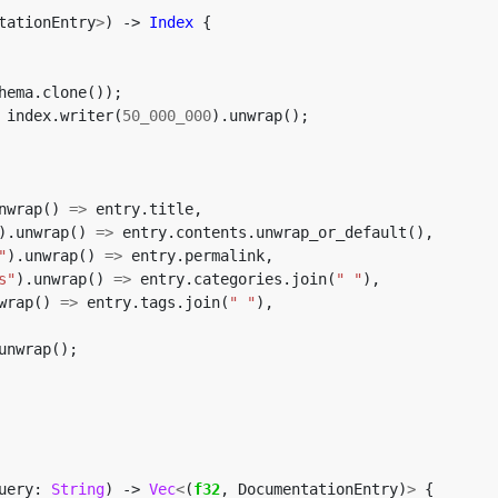
tationEntry
>
)
-> 
Index
{
hema.clone());
index.writer(
50_000_000
).unwrap();
nwrap()
=>
entry.title,
).unwrap()
=>
entry.contents.unwrap_or_default(),
"
).unwrap()
=>
entry.permalink,
s"
).unwrap()
=>
entry.categories.join(
" "
),
wrap()
=>
entry.tags.join(
" "
),
unwrap();
uery: 
String
)
-> 
Vec
<
(
f32
,
DocumentationEntry)
>
{