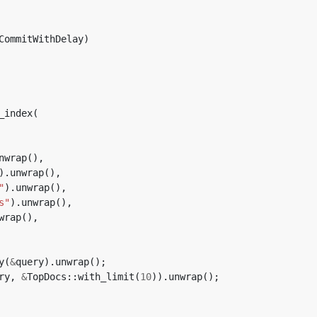
CommitWithDelay)
_index(
nwrap(),
).unwrap(),
"
).unwrap(),
s"
).unwrap(),
wrap(),
y(
&
query).unwrap();
ry,
&
TopDocs::with_limit(
10
)).unwrap();