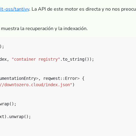
it-oss/tantivy
. La API de este motor es directa y no nos preoc
muestra la recuperación y la indexación.
);
dex,
"container registry"
.to_string());
umentationEntry
>
,
reqwest::Error
>
{
//downtozero.cloud/index.json"
)
wrap();
xt).unwrap();