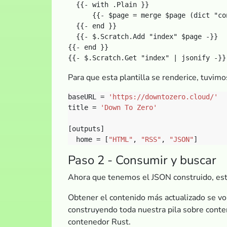
  {{- with .Plain }}

      {{- $page = merge $page (dict "co
  {{- end }}

  {{- $.Scratch.Add "index" $page -}}

{{- end }}

Para que esta plantilla se renderice, tuvimo
baseURL = 
'https://downtozero.cloud/'
title = 
'Down To Zero'
  home = [
"HTML"
, 
"RSS"
, 
"JSON"
Paso 2 - Consumir y buscar
Ahora que tenemos el JSON construido, está
Obtener el contenido más actualizado se vol
construyendo toda nuestra pila sobre conte
contenedor Rust.