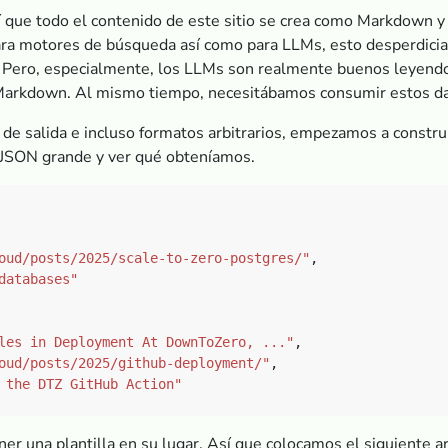
í que todo el contenido de este sitio se crea como Markdown y
a motores de búsqueda así como para LLMs, esto desperdiciarí
o. Pero, especialmente, los LLMs son realmente buenos leyen
Markdown. Al mismo tiempo, necesitábamos consumir estos da
e salida e incluso formatos arbitrarios, empezamos a construir
 JSON grande y ver qué obteníamos.
oud/posts/2025/scale-to-zero-postgres/"
databases"
les in Deployment At DownToZero, ..."
oud/posts/2025/github-deployment/"
 the DTZ GitHub Action"
ner una plantilla en su lugar. Así que colocamos el siguiente arc