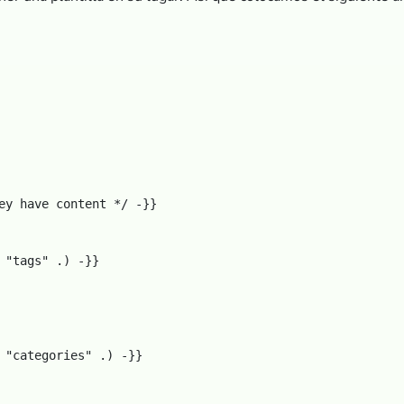
ey have content */ -}}

 "tags" .) -}}

 "categories" .) -}}
