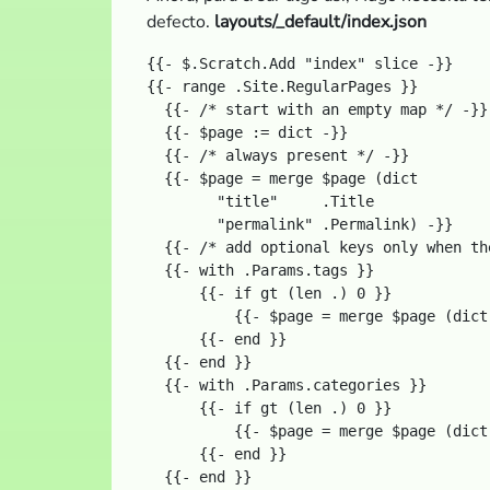
defecto.
layouts/_default/index.json
{{- $.Scratch.Add "index" slice -}}

{{- range .Site.RegularPages }}

  {{- /* start with an empty map */ -}}

  {{- $page := dict -}}

  {{- /* always present */ -}}

  {{- $page = merge $page (dict

        "title"     .Title

        "permalink" .Permalink) -}}

  {{- /* add optional keys only when th
  {{- with .Params.tags }}

      {{- if gt (len .) 0 }}

          {{- $page = merge $page (dict
      {{- end }}

  {{- end }}

  {{- with .Params.categories }}

      {{- if gt (len .) 0 }}

          {{- $page = merge $page (dict
      {{- end }}

  {{- end }}
