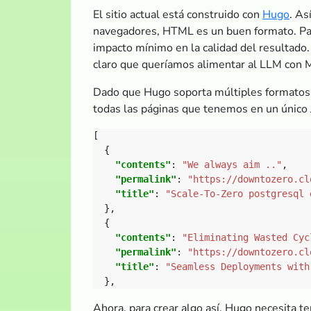
El sitio actual está construido con
Hugo
. As
navegadores, HTML es un buen formato. Par
impacto mínimo en la calidad del resultad
claro que queríamos alimentar al LLM con 
Dado que Hugo soporta múltiples formatos d
todas las páginas que tenemos en un único
"contents"
: 
"We always aim .."
"permalink"
: 
"https://downtozero.cl
"title"
: 
"Scale-To-Zero postgresql 
"contents"
: 
"Eliminating Wasted Cyc
"permalink"
: 
"https://downtozero.cl
"title"
: 
"Seamless Deployments with
Ahora, para crear algo así, Hugo necesita te