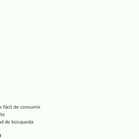
s fácil de consumir
nte
dad de búsqueda
b