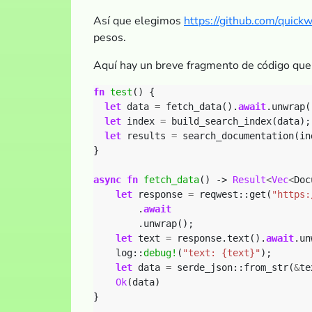
Así que elegimos
https://github.com/quickw
pesos.
Aquí hay un breve fragmento de código que 
fn
test
()
{
let
data
=
fetch_data().
await
.unwrap(
let
index
=
build_search_index(data);
let
results
=
search_documentation(in
}
async
fn
fetch_data
()
-> 
Result
<
Vec
<
Doc
let
response
=
reqwest::get(
"https:
.
await
.unwrap();
let
text
=
response.text().
await
.un
log::
debug!
(
"text: {text}"
);
let
data
=
serde_json::from_str(
&
te
Ok
(data)
}