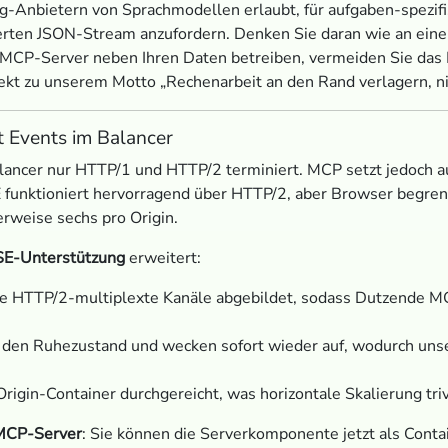
ing-Anbietern von Sprachmodellen erlaubt, für aufgaben-spezi
zierten JSON-Stream anzufordern. Denken Sie daran wie an ei
n MCP-Server neben Ihren Daten betreiben, vermeiden Sie das
kt zu unserem Motto „Rechenarbeit an den Rand verlagern, nic
t Events im Balancer
lancer nur HTTP/1 und HTTP/2 terminiert. MCP setzt jedoch a
 funktioniert hervorragend über HTTP/2, aber Browser begrenz
rweise sechs pro Origin.
SE-Unterstützung
erweitert:
ne HTTP/2-multiplexte Kanäle abgebildet, sodass Dutzende M
n den Ruhezustand und wecken sofort wieder auf, wodurch uns
igin-Container durchgereicht, was horizontale Skalierung triv
 MCP-Server
: Sie können die Serverkomponente jetzt als Cont