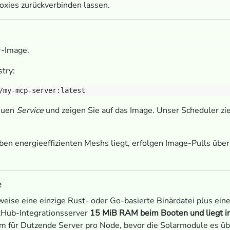
roxies zurückverbinden lassen.
r-Image.
stry:
neuen
Service
und zeigen Sie auf das Image. Unser Scheduler zieh
en energieeffizienten Meshs liegt, erfolgen Image-Pulls über
e
ise eine einzige Rust- oder Go-basierte Binärdatei plus eine
itHub-Integrationsserver
15 MiB RAM beim Booten und liegt i
um für Dutzende Server pro Node, bevor die Solarmodule es ü