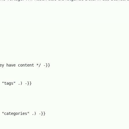
ey have content */ -}}

 "tags" .) -}}

 "categories" .) -}}
