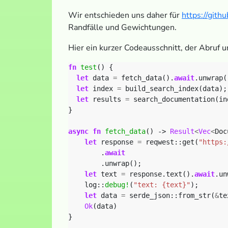
Wir entschieden uns daher für
https://gith
Randfälle und Gewichtungen.
Hier ein kurzer Codeausschnitt, der Abruf u
fn
test
()
{
let
data
=
fetch_data().
await
.unwrap(
let
index
=
build_search_index(data);
let
results
=
search_documentation(in
}
async
fn
fetch_data
()
-> 
Result
<
Vec
<
Doc
let
response
=
reqwest::get(
"https:
.
await
.unwrap();
let
text
=
response.text().
await
.un
log::
debug!
(
"text: {text}"
);
let
data
=
serde_json::from_str(
&
te
Ok
(data)
}