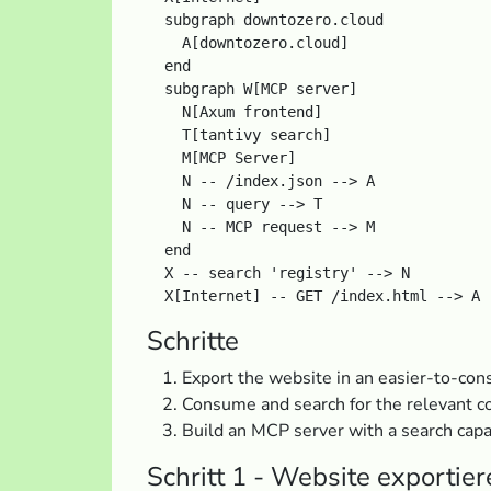
  subgraph downtozero.cloud

    A[downtozero.cloud]

  end

  subgraph W[MCP server]

    N[Axum frontend]

    T[tantivy search]

    M[MCP Server]

    N -- /index.json --> A

    N -- query --> T

    N -- MCP request --> M

  end

  X -- search 'registry' --> N

Schritte
Export the website in an easier-to-co
Consume and search for the relevant c
Build an MCP server with a search capa
Schritt 1 - Website exportie