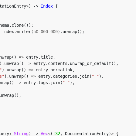
tationEntry
>
)
-> 
Index
{
hema.clone());
index.writer(
50_000_000
).unwrap();
nwrap()
=>
entry.title,
).unwrap()
=>
entry.contents.unwrap_or_default(),
"
).unwrap()
=>
entry.permalink,
s"
).unwrap()
=>
entry.categories.join(
" "
),
wrap()
=>
entry.tags.join(
" "
),
unwrap();
uery: 
String
)
-> 
Vec
<
(
f32
,
DocumentationEntry)
>
{