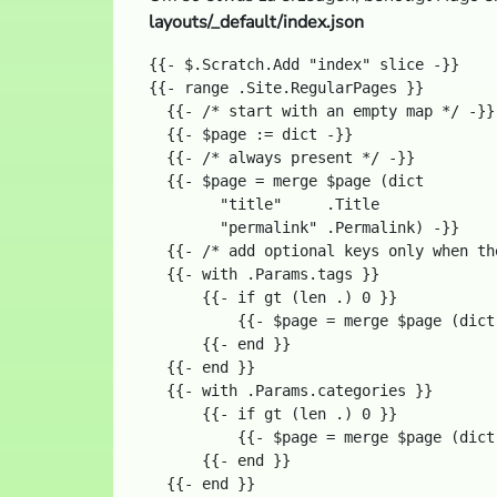
layouts/_default/index.json
{{- $.Scratch.Add "index" slice -}}

{{- range .Site.RegularPages }}

  {{- /* start with an empty map */ -}}

  {{- $page := dict -}}

  {{- /* always present */ -}}

  {{- $page = merge $page (dict

        "title"     .Title

        "permalink" .Permalink) -}}

  {{- /* add optional keys only when th
  {{- with .Params.tags }}

      {{- if gt (len .) 0 }}

          {{- $page = merge $page (dict
      {{- end }}

  {{- end }}

  {{- with .Params.categories }}

      {{- if gt (len .) 0 }}

          {{- $page = merge $page (dict
      {{- end }}

  {{- end }}
