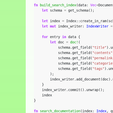
fn
build_search_index
(data: 
Vec
<
Documen
let
schema
=
get_schema();
let
index
=
Index::create_in_ram(sc
let
mut
index_writer: 
IndexWriter
=
for
entry
in
data
{
let
doc
=
doc!
(
schema.get_field(
"title"
).u
schema.get_field(
"contents"
schema.get_field(
"permalink
schema.get_field(
"categorie
schema.get_field(
"tags"
).un
);
index_writer.add_document(doc).
}
index_writer.commit().unwrap();
index
}
fn
search_documentation
(index: 
Index
,
q