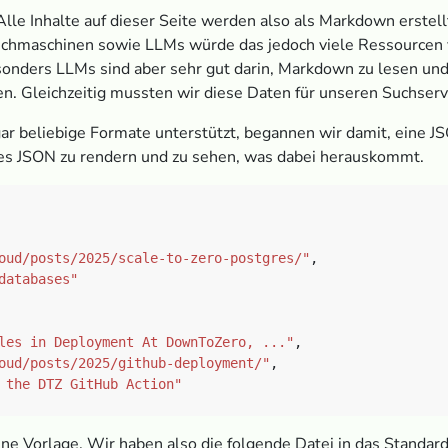
lle Inhalte auf dieser Seite werden also als Markdown erstel
uchmaschinen sowie LLMs würde das jedoch viele Ressourcen
sonders LLMs sind aber sehr gut darin, Markdown zu lesen und 
n. Gleichzeitig mussten wir diese Daten für unseren Suchser
beliebige Formate unterstützt, begannen wir damit, eine JS
oßes JSON zu rendern und zu sehen, was dabei herauskommt.
oud/posts/2025/scale-to-zero-postgres/"
databases"
les in Deployment At DownToZero, ..."
oud/posts/2025/github-deployment/"
 the DTZ GitHub Action"
ne Vorlage. Wir haben also die folgende Datei in das Standar