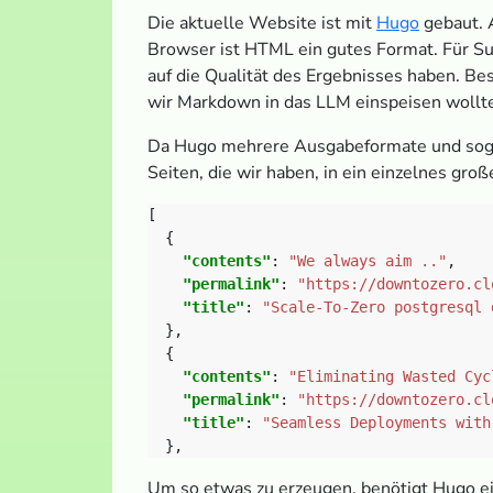
Die aktuelle Website ist mit
Hugo
gebaut. A
Browser ist HTML ein gutes Format. Für S
auf die Qualität des Ergebnisses haben. Be
wir Markdown in das LLM einspeisen wollte
Da Hugo mehrere Ausgabeformate und sogar 
Seiten, die wir haben, in ein einzelnes gr
"contents"
: 
"We always aim .."
"permalink"
: 
"https://downtozero.cl
"title"
: 
"Scale-To-Zero postgresql 
"contents"
: 
"Eliminating Wasted Cyc
"permalink"
: 
"https://downtozero.cl
"title"
: 
"Seamless Deployments with
Um so etwas zu erzeugen, benötigt Hugo ei