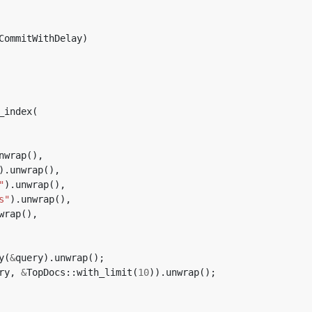
CommitWithDelay)
_index(
nwrap(),
).unwrap(),
"
).unwrap(),
s"
).unwrap(),
wrap(),
y(
&
query).unwrap();
ry,
&
TopDocs::with_limit(
10
)).unwrap();