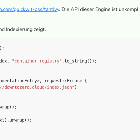
ub.com/quickwit-oss/tantivy
. Die API dieser Engine ist unkompli
nd Indexierung zeigt.
);
dex,
"container registry"
.to_string());
umentationEntry
>
,
reqwest::Error
>
{
//downtozero.cloud/index.json"
)
wrap();
xt).unwrap();