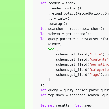
let
reader
=
index
.reader_builder()
.reload_policy(ReloadPolicy::On
.try_into()
.unwrap();
let
searcher
=
reader.searcher();
let
schema
=
get_schema();
let
query_parser
=
QueryParser::for
&
index,
vec!
[
schema.get_field(
"title"
).u
schema.get_field(
"contents"
schema.get_field(
"permalink
schema.get_field(
"categorie
schema.get_field(
"tags"
).un
],
);
let
query
=
query_parser.parse_quer
let
top_docs
=
searcher.search(
&
que
let
mut
results
=
Vec
::new();