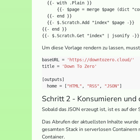
  {{- with .Plain }}

      {{- $page = merge $page (dict "co
  {{- end }}

  {{- $.Scratch.Add "index" $page -}}

{{- end }}

Um diese Vorlage rendern zu lassen, muss
baseURL = 
'https://downtozero.cloud/'
title = 
'Down To Zero'
  home = [
"HTML"
, 
"RSS"
, 
"JSON"
Schritt 2 - Konsumieren und
Sobald das JSON erzeugt ist, ist es auf der
Das Abrufen der aktuellsten Inhalte wurde 
gesamten Stack in serverlosen Containern 
Container.