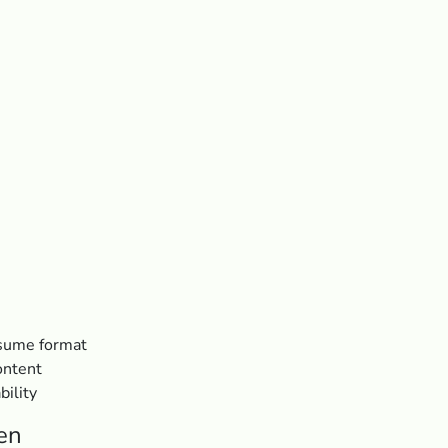
nsume format
ontent
bility
ren